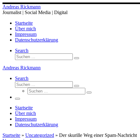
Zum
Andreas Rickmann
Inhalt
Journalist | Social Media | Digital
springen
Startseite
Über mich
Impressum
Datenschutzerklärung
Search
Suche
Suchen …
Andreas Rickmann
Search
Suche
Suchen …
Suche
Suchen …
Menü
Startseite
Über mich
Impressum
Datenschutzerklärung
Startseite
»
Uncategorized
»
Der skurille Weg einer Spam-Nachricht