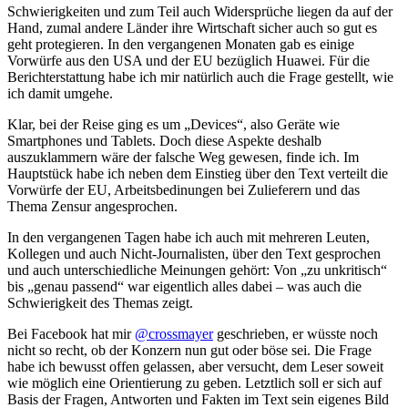
Schwierigkeiten und zum Teil auch Widersprüche liegen da auf der
Hand, zumal andere Länder ihre Wirtschaft sicher auch so gut es
geht protegieren. In den vergangenen Monaten gab es einige
Vorwürfe aus den USA und der EU bezüglich Huawei. Für die
Berichterstattung habe ich mir natürlich auch die Frage gestellt, wie
ich damit umgehe.
Klar, bei der Reise ging es um „Devices“, also Geräte wie
Smartphones und Tablets. Doch diese Aspekte deshalb
auszuklammern wäre der falsche Weg gewesen, finde ich. Im
Hauptstück habe ich neben dem Einstieg über den Text verteilt die
Vorwürfe der EU, Arbeitsbedinungen bei Zulieferern und das
Thema Zensur angesprochen.
In den vergangenen Tagen habe ich auch mit mehreren Leuten,
Kollegen und auch Nicht-Journalisten, über den Text gesprochen
und auch unterschiedliche Meinungen gehört: Von „zu unkritisch“
bis „genau passend“ war eigentlich alles dabei – was auch die
Schwierigkeit des Themas zeigt.
Bei Facebook hat mir
@crossmayer
geschrieben, er wüsste noch
nicht so recht, ob der Konzern nun gut oder böse sei. Die Frage
habe ich bewusst offen gelassen, aber versucht, dem Leser soweit
wie möglich eine Orientierung zu geben. Letztlich soll er sich auf
Basis der Fragen, Antworten und Fakten im Text sein eigenes Bild