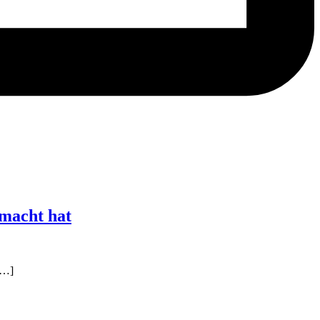
emacht hat
[…]