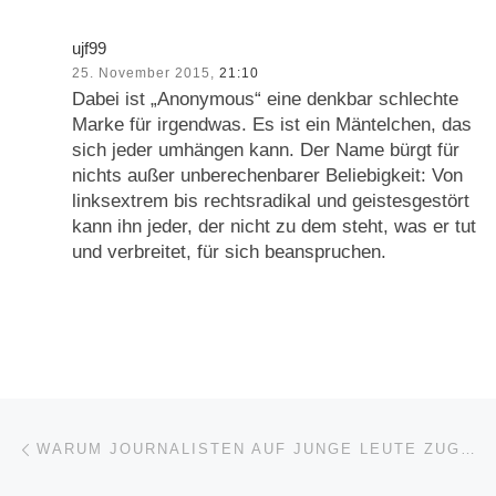
ujf99
25. November 2015,
21:10
Dabei ist „Anonymous“ eine denkbar schlechte
Marke für irgendwas. Es ist ein Mäntelchen, das
sich jeder umhängen kann. Der Name bürgt für
nichts außer unberechenbarer Beliebigkeit: Von
linksextrem bis rechtsradikal und geistesgestört
kann ihn jeder, der nicht zu dem steht, was er tut
und verbreitet, für sich beanspruchen.
Beitragsnavigation
Vorheriger Beitrag
WARUM JOURNALISTEN AUF JUNGE LEUTE ZUGEHEN MÜSSEN – UND NICHT UMGEKEHRT